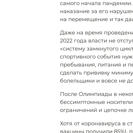
самого начала пандемии.
наказание за его нарушен
на перемещение и так да
Даже на время проведени
2022 года власти не отст
«систему замкнутого цикл
спортивного события нуж
пребывания, питания и п
сделать прививку минимум
болельщики и вовсе не д
После Олимпиады в неко
бессимптомные носители 
ограничений и цепочке ло
Хотя от коронавируса в с
вакцины получили 85%), 