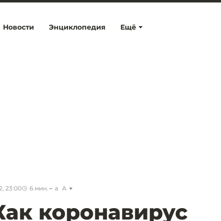
Новости
Энциклопедия
Ещё
, 23:00
6
мин.
a
A
 Как коронавирус