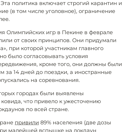
 Эта политика включает строгий карантин и
ие (в том числе уголовное), ограничение
лее.
я Олимпийских игр в Пекине в феврале
упили от своих принципов. Они придумали
а», при которой участникам главного
но было согласовывать условия
ередвижения, кроме того, они должны были
 за 14 дней до поездки, а иностранные
опускались на соревнования.
торых городах были выявлены
ковида, что привело к ужесточению
кдаунов по всей стране.
тране
привили
89% населения (две дозы
при малейшей вспышке на локдаун