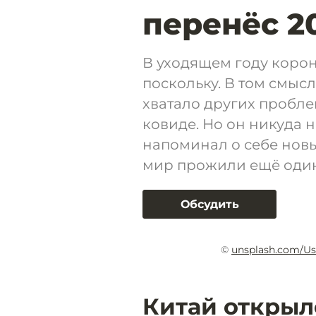
перенёс 2
В уходящем году корон
поскольку. В том смысл
хватало других проблем
ковиде. Но он никуда н
напоминал о себе новы
мир прожили ещё один 
Обсудить
©
unsplash.com/U
Китай открыл