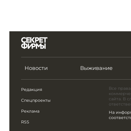
Новости
Выживание
Все права
Редакция
коммерчес
сайта. В 
Спецпроекты
ответстве
Реклама
На инфор
соответс
RSS