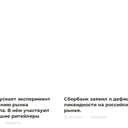
ускает эксперимент
Сбербанк заявил о дефи
ению рынка
ликвидности на российс
ла. В нём участвуют
рынке.
шие ритейлеры
29 июля
Новости
Новости