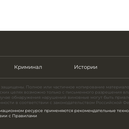
Криминал
Истории
 защищены. Полное или частичное копирование материало
ких целях возможно только с письменного разрешения вл
случае обнаружения нарушений виновные могут быть привл
нности в соответствии с законодательством Российской Ф
мационном ресурсе применяются рекомендательные техно
твии с Правилами