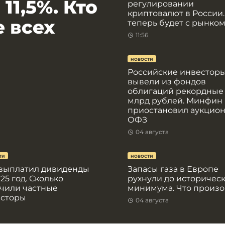
11,5%. Кто
регулировании
криптовалют в России.
 всех
теперь будет с рынко
11:56
НОВОСТИ
Российские инвестор
вывели из фондов
облигаций рекордные
млрд рублей. Минфин
приостановил аукцио
ОФЗ
04 августа
ТИ
НОВОСТИ
выплатил дивиденды
Запасы газа в Европе
025 год. Сколько
рухнули до историчес
чили частные
минимума. Что произ
есторы
04 августа