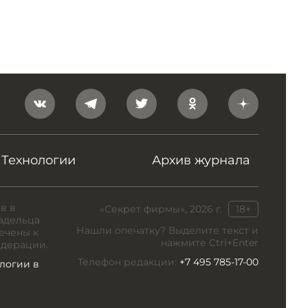
Технологии
Архив журнала
в в
«Секрет фирмы», 2026 г.
18+
адельца
Нашли опечатку? Выделите текст и
ечены к
нажмите Ctrl+Enter
едерации.
Телефон редакции:
+7 495 785-17-00
логии в