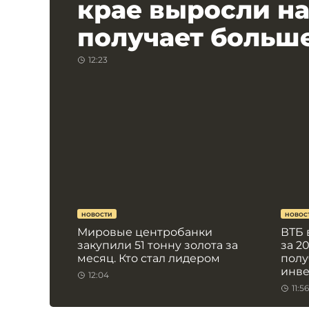
крае выросли на 
получает больше
12:23
НОВОСТИ
НОВОС
Мировые центробанки
ВТБ 
закупили 51 тонну золота за
за 2
месяц. Кто стал лидером
полу
инв
12:04
11:56