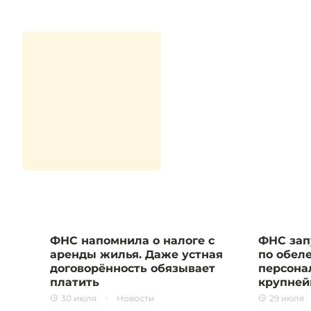
ФНС напомнила о налоге с
ФНС зап
аренды жилья. Даже устная
по обел
договорённость обязывает
персона
платить
крупней
30 июля
Новости
29 июля