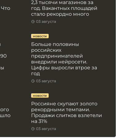
2,3 тысячи магазинов за
 Что
год. Вакантных площадей
м
стало рекордно много
03 августа
НОВОСТИ
ы
Больше половины
российских
 90
предпринимателей
внедрили нейросети.
ны
Цифры выросли втрое за
год
03 августа
НОВОСТИ
Россияне скупают золото
кого
рекордными темпами.
ошло
Продажи слитков взлетели
на 31%
03 августа