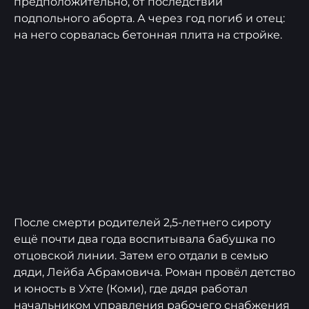
предположительно, от последствий
forbes
подпольного аборта. А через год погиб и отец:
whoiswho.dp.ru
на него сорвалась бетонная плита на стройке.
neftegaz.ru
lenta.ru
После смерти родителей 2,5-летнего сироту
ещё почти два года воспитывала бабушка по
отцовской линии. Затем его отдали в семью
дяди, Лейба Абрамовича. Роман провёл детство
и юность в Ухте (Коми), где дядя работал
начальником управления рабочего снабжения