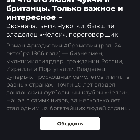
британцы. Только важное и
интересное
-
Экс-начальник Чукотки, бывший
владелец «Челси», переговорщик
Роман Аркадьевич Абрамович (род. 24
октября 1966 года) — бизнесмен,
мультимиллиардер, гражданин России,
Израиля и Португалии. Владелец
суперъяхт, роскошных самолётов и вилл в
разных странах. Почти 20 лет владел
лондонским футбольным клубом «Челси».
Начав с самых низов, за несколько лет
стал одним из богатейших людей страны.
Обсудить