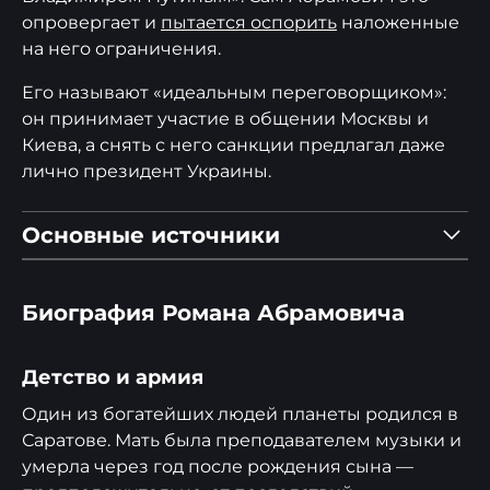
опровергает и
пытается оспорить
наложенные
на него ограничения.
Его называют «идеальным переговорщиком»:
он принимает участие в общении Москвы и
Киева, а снять с него санкции предлагал даже
лично президент Украины.
Основные источники
1
2
3
4
Биография Романа Абрамовича
rbc.ru
tass.ru
Детство и армия
ko.ru
mk.ru
Один из богатейших людей планеты родился в
lenpravda.ru
Саратове. Мать была преподавателем музыки и
умерла через год после рождения сына —
aif.ru