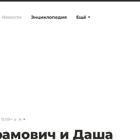
Новости
Энциклопедия
Ещё
 15:09
a
A
рамович и Даша