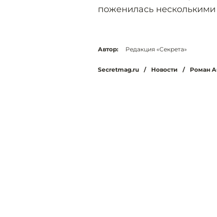
поженилась несколькими 
Автор:
Редакция «Секрета»
Secretmag.ru
/
Новости
/
Роман А