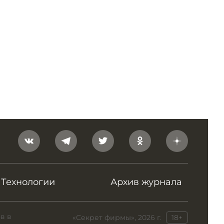
Технологии
Архив журнала
в в
«Секрет фирмы», 2026 г.
18+