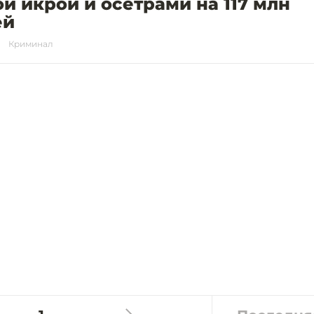
й икрой и осетрами на 117 млн
ей
Криминал