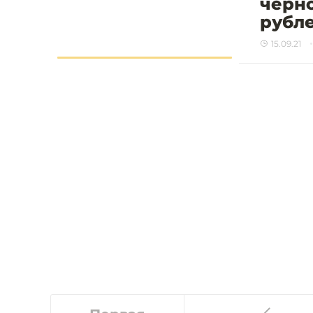
чёрно
рубл
15.09.21