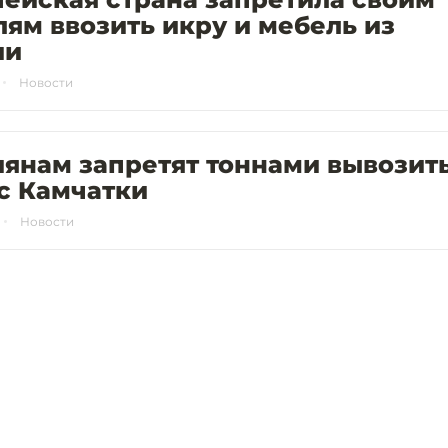
ям ввозить икру и мебель из
ии
Новости
янам запретят тоннами вывозит
с Камчатки
Новости