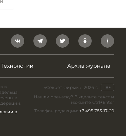
я
Технологии
Архив журнала
в в
«Секрет фирмы», 2026 г.
18+
адельца
Нашли опечатку? Выделите текст и
ечены к
нажмите Ctrl+Enter
едерации.
Телефон редакции:
+7 495 785-17-00
логии в