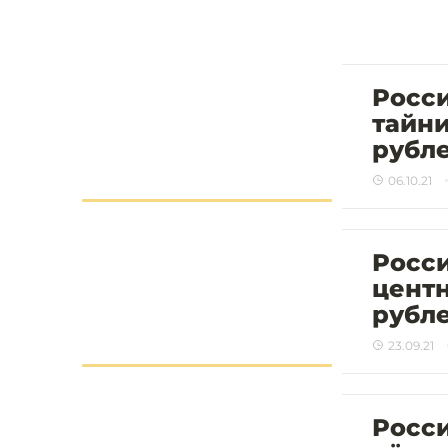
Росс
тайни
рубл
06.10.21
Росс
центн
рубл
23.09.21
Росс