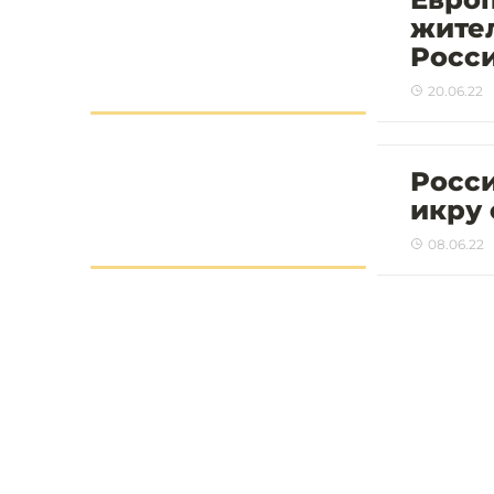
жител
Росс
20.06.22
Росси
икру 
08.06.22