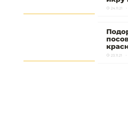
24.11.21
Подо
посов
крас
23.11.21