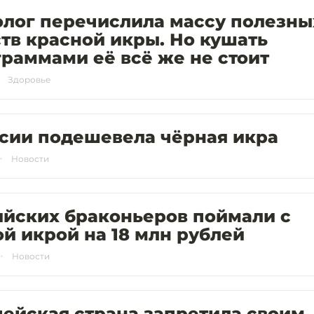
олог перечислила массу полезны
тв красной икры. Но кушать
раммами её всё же не стоит
Здоровье
ссии подешевела чёрная икра
Новости
ийских браконьеров поймали с
й икрой на 18 млн рублей
Новости
ейская страна запретила своим