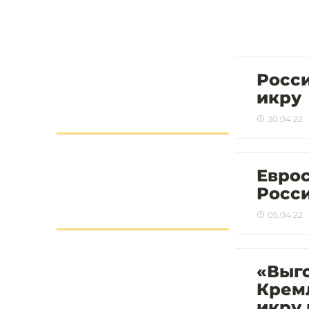
Росси
икру
30.04.22
Еврос
Росси
05.04.22
«Выго
Кремл
икру 