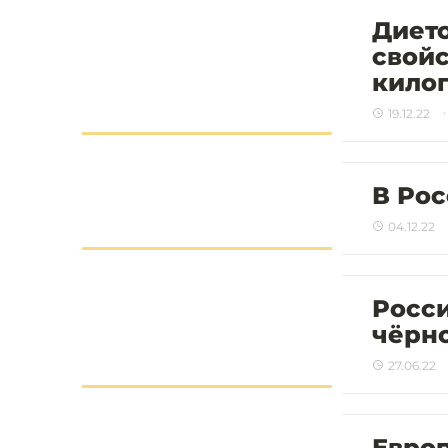
Диет
свойс
килог
19.12.22
В Ро
04.12.22
Росс
чёрно
27.06.22
Европ