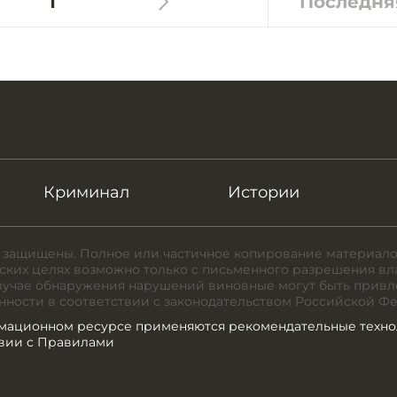
1
Последня
Криминал
Истории
 защищены. Полное или частичное копирование материало
ких целях возможно только с письменного разрешения вл
случае обнаружения нарушений виновные могут быть привл
нности в соответствии с законодательством Российской Ф
мационном ресурсе применяются рекомендательные техно
твии с Правилами