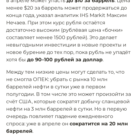
в апреле может упасть
до $10 за баррель
. Цена
менее $20 за баррель может продержаться до
конца года, указал аналитик IHS Markit Максим
Нечаев. При этом курс рубля остаётся
достаточно высоким (рублёвая цена «бочки»
составляет менее 1500 рублей). Это делает
невыгодными инвестиции в новые проекты и
новое бурение до тех пор, пока рубль не упадёт
хотя бы
до 90–100 рублей за доллар
.
Между тем низкие цены могут сделать то, что
не смогла ОПЕК: убрать с рынка 10 млн
баррелей нефти в сутки уже в первом
полугодии. В том числе это может произойти за
счёт США, которые сократят добычу сланцевой
нефти на 3 млн баррелей в сутки. Но в первую
очередь повлияет падение ежедневного
спроса: уже в апреле он
сократится на 20 млн
баррелей
.