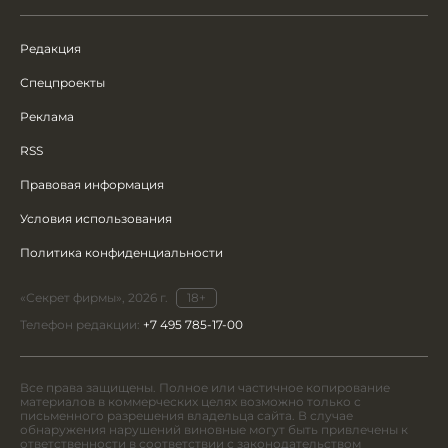
Редакция
Спецпроекты
Реклама
RSS
Правовая информация
Условия использования
Политика конфиденциальности
«Секрет фирмы», 2026 г.
18+
Телефон редакции:
+7 495 785-17-00
Все права защищены. Полное или частичное копирование
материалов в коммерческих целях возможно только с
письменного разрешения владельца сайта. В случае
обнаружения нарушений виновные могут быть привлечены к
ответственности в соответствии с законодательством