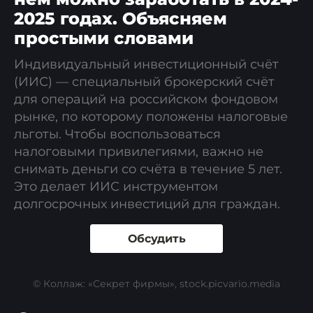
2025 годах. Объясняем
простыми словами
Индивидуальный инвестиционный счёт
(ИИС) — специальный брокерский счёт
для операций на российском фондовом
рынке, по которому положены налоговые
льготы. Чтобы воспользоваться
налоговыми привилегиями, важно не
снимать деньги со счёта в течение 5 лет.
Это делает ИИС инструментом
долгосрочных инвестиций для граждан.
Обсудить
© Коллаж: «Секрет фирмы», stock.picvario.media