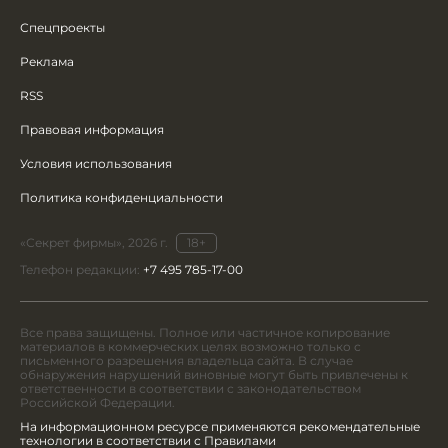
Спецпроекты
Реклама
RSS
Правовая информация
Условия использования
Политика конфиденциальности
«Секрет фирмы», 2026 г.
18+
Телефон редакции:
+7 495 785-17-00
Все права защищены. Полное или частичное копирование
материалов в коммерческих целях возможно только с
письменного разрешения владельца сайта. В случае
обнаружения нарушений виновные могут быть привлечены к
ответственности в соответствии с законодательством
Российской Федерации.
На информационном ресурсе применяются рекомендательные
технологии в соответствии с Правилами