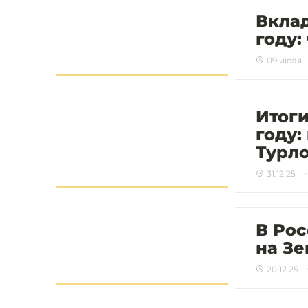
Вклад
году:
09 июля
Итоги
году:
Турл
31.12.25
В Рос
на Зе
20.12.25