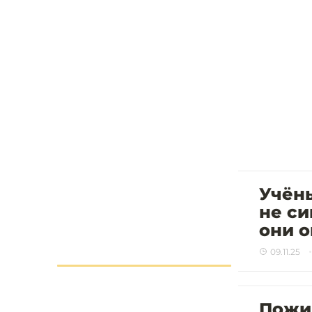
Учёны
не си
они о
09.11.25
Пожил