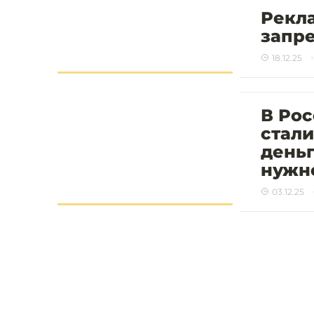
Рекла
запре
18.12.25
В Ро
стали
деньг
нужн
03.12.25