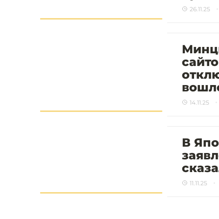
26.11.25
Минц
сайто
отклю
вошл
14.11.25
В Япо
заявл
сказа
11.11.25