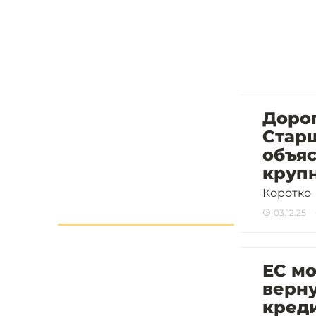
Дорог
Стар
объяс
крупн
Коротко
03.12.25
ЕС мо
верн
кред