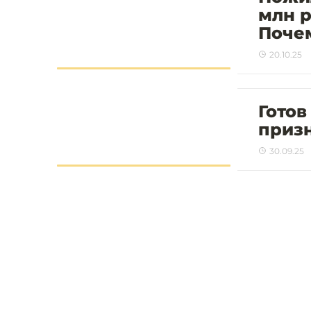
млн р
Поче
20.10.25
Готов
приз
30.09.25