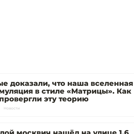
е доказали, что наша вселенная
муляция в стиле «Матрицы». Как
провергли эту теорию
Новости
ой москвич нашёл на улице 1,6