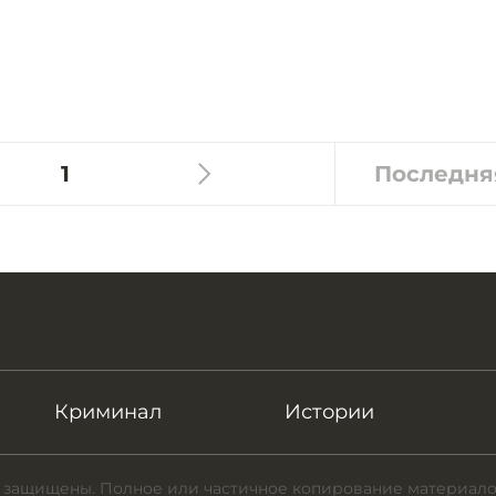
1
Последня
Криминал
Истории
 защищены. Полное или частичное копирование материало