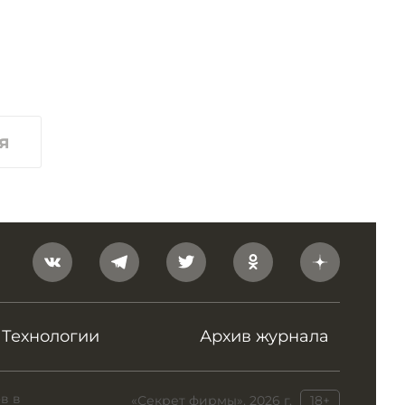
я
Технологии
Архив журнала
в в
«Секрет фирмы», 2026 г.
18+