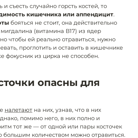
и съесть случайно горсть костей, то
димость кишечника или аппендицит
.
оты
бояться не стоит, она действительно
мигдалина (витамина В17) из ядер
 но чтобы ей реально отравиться, нужно
жевать, проглотить и оставить в кишечнике
же фокусник из цирка не способен.
сточки опасны для
ие
налетают
на них, узнав, что в них
днако, помимо него, в них полно и
итм тот же — от одной или пары косточек
но большим количеством можно отравиться.