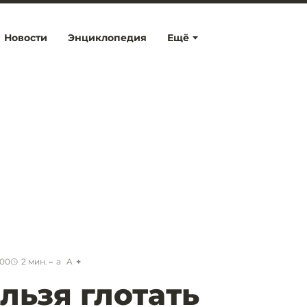
Новости
Энциклопедия
Ещё
:00
2
мин.
a
A
льзя глотать