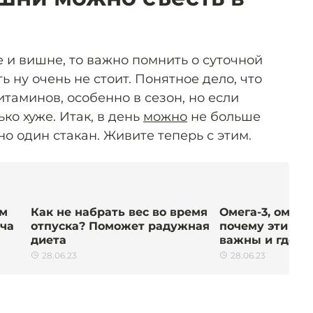
 и вишне, то важно помнить о суточной
 ну очень не стоит. Понятное дело, что
таминов, особенно в сезон, но если
ко хуже. Итак, в день
можно
не больше
но один стакан. Живите теперь с этим.
зм
Как не набрать вес во время
Омега-3, омега-
ача
отпуска? Поможет радужная
почему эти жи
диета
важны и где о
28.06.23
28.06.23