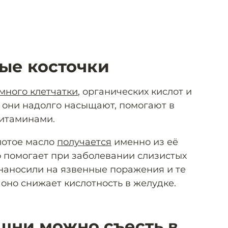
ные косточки
много клетчатки
, органических кислот и
 они надолго насыщают, помогают в
витаминами.
лотое масло
получается
именно из её
о помогает при заболевании слизистых
 наносили на язвенные поражения и те
оно снижает кислотность в желудке.
шни можно съесть в