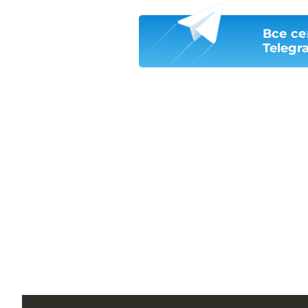
Все се
Telegr