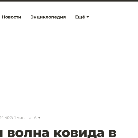
Новости
Энциклопедия
Ещё
14:40
1
мин.
a
A
 волна ковида в