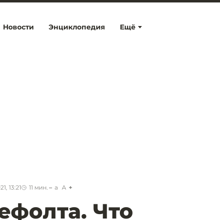
Новости
Энциклопедия
Ещё
1, 13:21
11
мин.
a
A
ефолта. Что