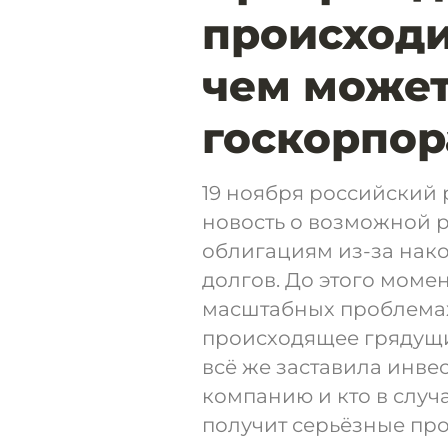
происходи
чем может
госкорпо
19 ноября российский
новость о возможной р
облигациям из-за на
долгов. До этого моме
масштабных проблемах
происходящее грядущи
всё же заставила инве
компанию и кто в случ
получит серьёзные пр