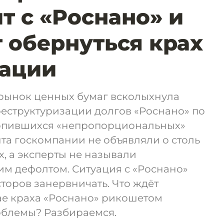
т с «Роснано» и
 обернуться крах
рации
 рынок ценных бумаг всколыхнула
еструктуризации долгов «Роснано» по
копившихся «непропорциональных»
нта госкомпании не объявляли о столь
, а эксперты не называли
м дефолтом. Ситуация с «Роснано»
сторов занервничать. Что ждёт
ае краха «Роснано» рикошетом
облемы? Разбираемся.