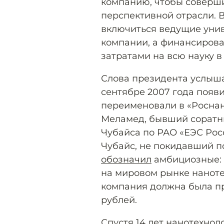
компанию, чтобы соверши
перспективной отрасли. 
включиться ведущие унив
компании, а финансирова
затратами на всю науку в
Слова президента услыша
сентябре 2007 года появи
переименовали в «Роснан
Меламед, бывший соратни
Чубайса по РАО «ЕЭС Росс
Чубайс, не покидавший по
обозначил
амбициозные: 
на мировом рынке наноте
компания должна была п
рублей.
Спустя 14 лет нанотехно