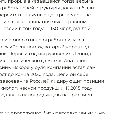
ть прорыв в казавшейся тогда весьма
В работу новой структуры должны были
ерситеты, научные центры и частные
ние этого начинания было сравнимо с
 России в том году — 130 млрд рублей.
ли и оперативно отработали: уже в
лся «Роснанотех», который через год
о». Первый год им руководил Леонид
к политического деятеля Анатолия
ии». Вскоре у руля компании встал сам
ст до конца 2020 года. Цели он себе
завоевание Россией лидирующих позиций
хнологической продукции. К 2015 году
родавать нанопродукцию на триллион
логии продолжают быть перспективными, но