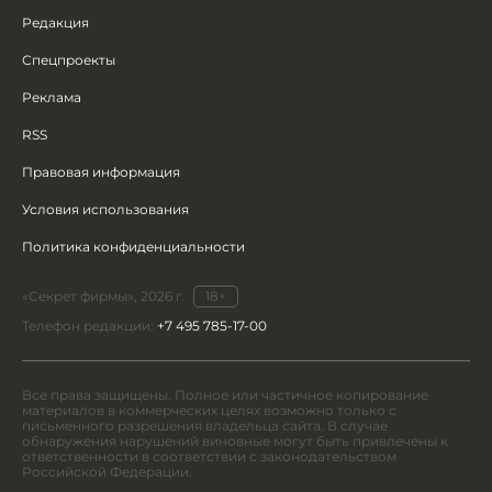
Редакция
Спецпроекты
Реклама
RSS
Правовая информация
Условия использования
Политика конфиденциальности
«Секрет фирмы», 2026 г.
18+
Телефон редакции:
+7 495 785-17-00
Все права защищены. Полное или частичное копирование
материалов в коммерческих целях возможно только с
письменного разрешения владельца сайта. В случае
обнаружения нарушений виновные могут быть привлечены к
ответственности в соответствии с законодательством
Российской Федерации.