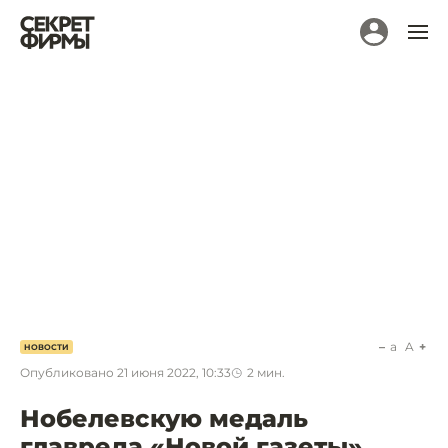
a
A
НОВОСТИ
Опубликовано
21 июня 2022, 10:33
2
мин.
Нобелевскую медаль
главреда «Новой газеты»