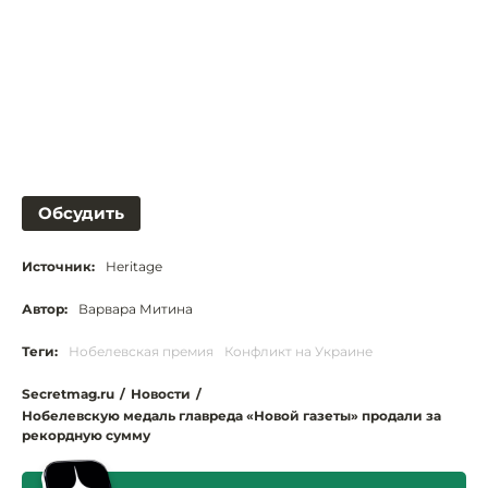
Обсудить
Источник:
Heritage
Автор:
Варвара Митина
Теги:
Нобелевская премия
Конфликт на Украине
Secretmag.ru
/
Новости
/
Нобелевскую медаль главреда «Новой газеты» продали за
рекордную сумму