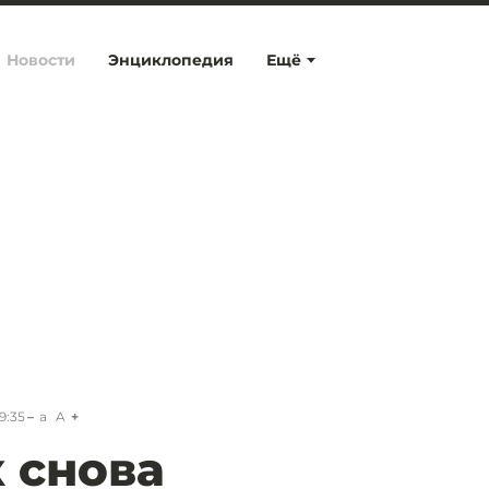
Новости
Энциклопедия
Ещё
9:35
a
A
 снова