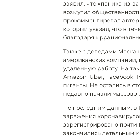
заявил
, что «паника из-з
возмутил общественность
прокомментировал
автор
который указал, что в т
благодаря иррационально
Также с доводами Маска 
американских компаний, 
удалённую работу. На та
Amazon, Uber, Facebook, T
гиганты. Не остались в с
недавно начали
массово 
По последним данным, в 
заражения коронавирусом
зарегистрировано почти 1
закончились летальным и