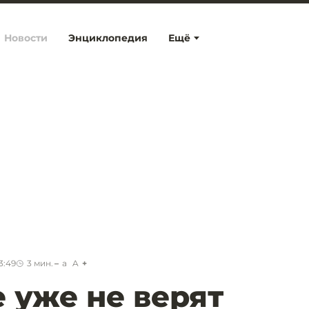
Новости
Энциклопедия
Ещё
3:49
3
мин.
a
A
 уже не верят