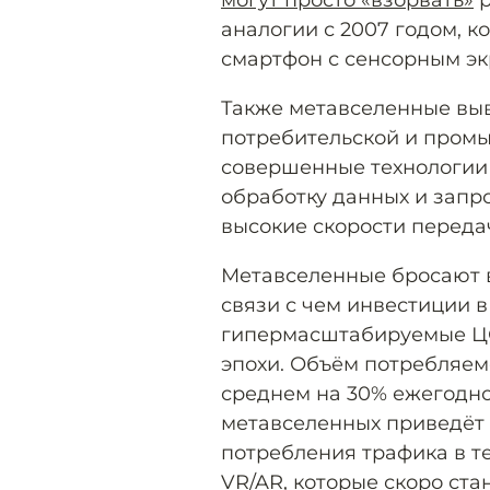
могут просто «взорвать»
р
аналогии с 2007 годом, к
смартфон с сенсорным эк
Также метавселенные вы
потребительской и пром
совершенные технологии 
обработку данных и запро
высокие скорости переда
Метавселенные бросают в
связи с чем инвестиции в
гипермасштабируемые ЦО
эпохи. Объём потребляем
среднем на 30% ежегодно
метавселенных приведёт 
потребления трафика в т
VR/AR, которые скоро ста