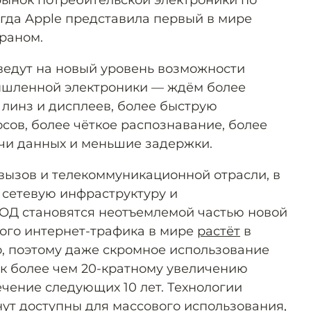
ынок потребительской электроники по
огда Apple представила первый в мире
раном.
ведут на новый уровень возможности
ышленной электроники — ждём более
линз и дисплеев, более быструю
сов, более чёткое распознавание, более
чи данных и меньшие задержки.
ызов и телекоммуникационной отрасли, в
 сетевую инфраструктуру и
Д становятся неотъемлемой частью новой
ого интернет-трафика в мире
растёт
в
, поэтому даже скромное использование
к более чем 20-кратному увеличению
ечение следующих 10 лет. Технологии
нут доступны для массового использования,