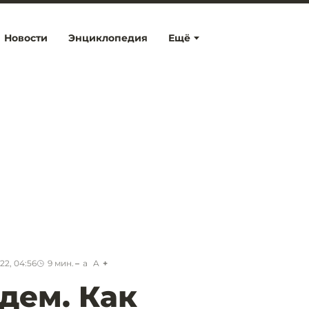
Новости
Энциклопедия
Ещё
22, 04:56
9
мин.
a
A
удем. Как