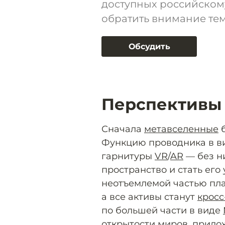
доступных российском
обратить внимание тем,
Обсудить
Перспективы
Сначала
метавселенные
б
Функцию проводника в в
гарнитуры
VR
/
AR
— без ни
пространство и стать его
неотъемлемой частью пла
а все активы станут
крос
по большей части в виде
открытости миров, прило