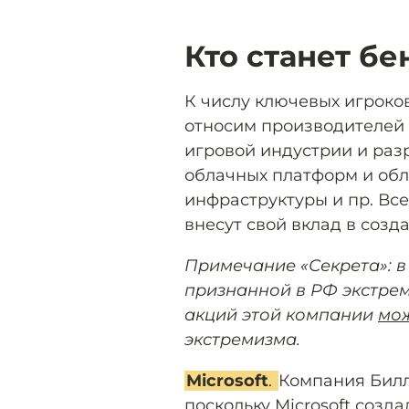
Кто станет б
К числу ключевых игрок
относим производителей 
игровой индустрии и раз
облачных платформ и обл
инфраструктуры и пр. Все
внесут свой вклад в созд
Примечание «Секрета»: в
признанной в РФ экстрем
акций этой компании
мож
экстремизма.
Microsoft
.
Компания Билла
поскольку Microsoft созд