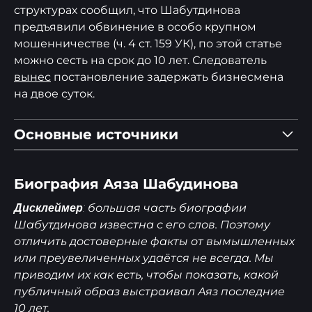
структурах сообщил, что Шабутдинова
предъявили обвинение в особо крупном
мошенничестве (ч. 4 ст. 159 УК), по этой статье
можно сесть на срок до 10 лет. Следователь
вынес
постановление задержать бизнесмена
на двое суток.
Основные источники
ayazshabutdinov.ru
Биография Аяза Шабудинова
Блог Шабутдинова в ВК
канал Шабутдинова на YouTube
большая часть биографии
Дисклеймер:
Шабутдинова известна с его слов. Поэтому
1
2
отличить достоверные факты от вымышленных
74.ru
или преувеличенных удаётся не всегда. Мы
59.ru
приводим их как есть, чтобы показать, какой
msk1.ru
публичный образ выстраивал Аяз последние
1
2
10 лет.