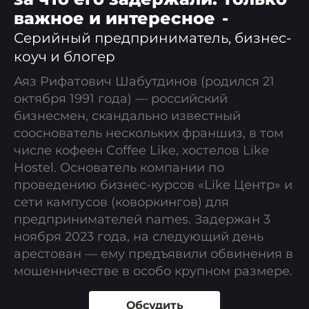
важное и интересное
-
Серийный предприниматель, бизнес-
коуч и блогер
Аяз Рифатович Шабутдинов (родился 21
октября 1991 года) — российский
бизнесмен, скандально известный
сооснователь нескольких франшиз, в том
числе кофеен Coffee Like, хостелов Like
Hostel. Основатель компании по
проведению бизнес-курсов «Like Центр» и
сети кампусов (коворкингов) для
предпринимателей names. Задержан 3
ноября 2023 года, на следующий день
арестован — ему предъявили обвинения в
мошенничестве в особо крупном размере.
Обсудить