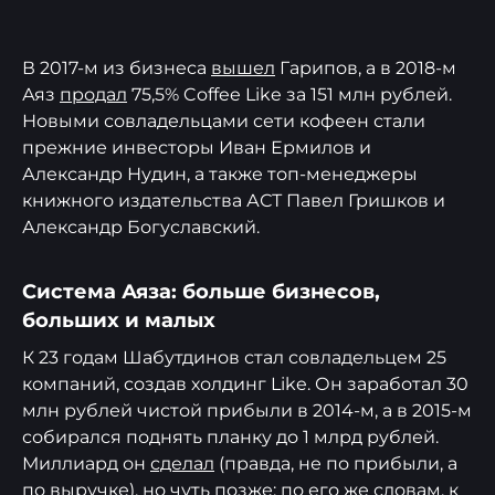
В 2017-м из бизнеса
вышел
Гарипов, а в 2018-м
Аяз
продал
75,5% Coffee Like за 151 млн рублей.
Новыми совладельцами сети кофеен стали
прежние инвесторы Иван Ермилов и
Александр Нудин, а также топ-менеджеры
книжного издательства АСТ Павел Гришков и
Александр Богуславский.
Система Аяза: больше бизнесов,
больших и малых
К 23 годам Шабутдинов стал совладельцем 25
компаний, создав холдинг Like. Он заработал 30
млн рублей чистой прибыли в 2014-м, а в 2015-м
собирался поднять планку до 1 млрд рублей.
Миллиард он
сделал
(правда, не по прибыли, а
по выручке), но чуть позже: по его же словам, к