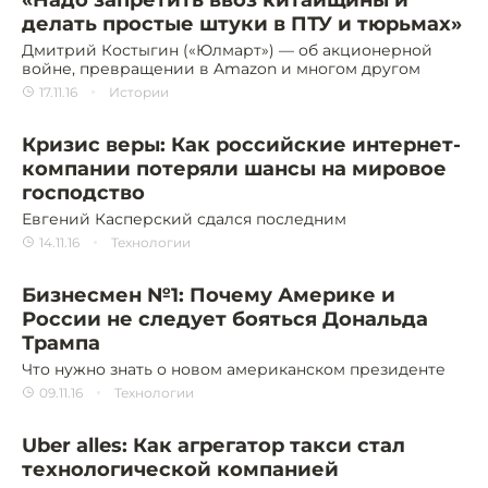
«Надо запретить ввоз китайщины и
делать простые штуки в ПТУ и тюрьмах»
Дмитрий Костыгин («Юлмарт») — об акционерной
войне, превращении в Amazon и многом другом
17.11.16
Истории
Кризис веры: Как российские интернет-
компании потеряли шансы на мировое
господство
Евгений Касперский сдался последним
14.11.16
Технологии
Бизнесмен №1: Почему Америке и
России не следует бояться Дональда
Трампа
Что нужно знать о новом американском президенте
09.11.16
Технологии
Uber alles: Как агрегатор такси стал
технологической компанией