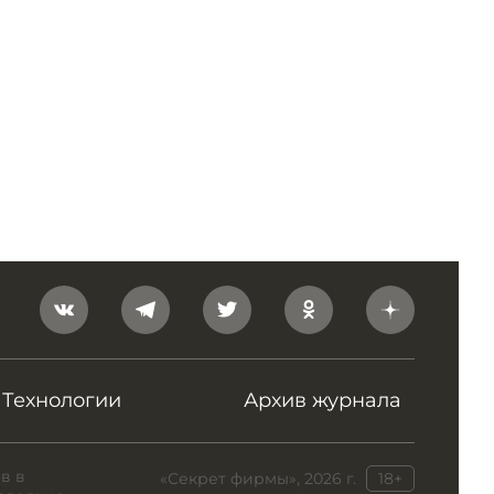
Технологии
Архив журнала
в в
«Секрет фирмы», 2026 г.
18+