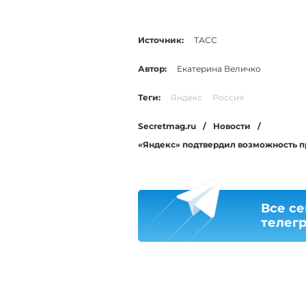
Источник:
ТАСС
Автор:
Екатерина Величко
Теги:
Яндекс
Россия
Secretmag.ru
/
Новости
/
«Яндекс» подтвердил возможность п
Все се
телег