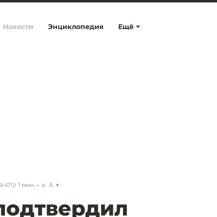
Новости
Энциклопедия
Ещё
9:47
1
мин.
a
A
подтвердил