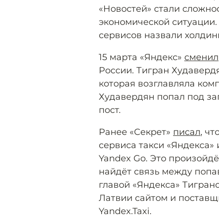
«Новостей» стали сложно
экономической ситуации.
сервисов назвали холдинг
15 марта «Яндекс»
сменил
России. Тигран Худавердя
которая возглавляла комп
Худавердян попал под за
пост.
Ранее «Секрет»
писал
, ч
сервиса такси «Яндекса»
Yandex Go. Это произойдё
найдёт связь между поп
главой «Яндекса» Тигран
Латвии сайтом и поставщ
Yandex.Taxi.