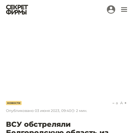
a
A
НОВОСТИ
Опубликовано
03 июня 2023, 09:40
2
мин.
ВСУ обстреляли
Белгородскую область из