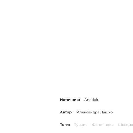
Источник:
Anadolu
Автор:
Александра Лашко
Теги:
Турция
Финляндия
Швеция