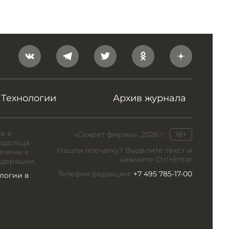
Технологии
Архив журнала
в в
«Секрет фирмы», 2026 г.
18+
адельца
Нашли опечатку? Выделите текст и
ечены к
нажмите Ctrl+Enter
едерации.
Телефон редакции:
+7 495 785-17-00
логии в