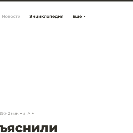
Новости
Энциклопедия
Ещё
29
2
мин.
a
A
бъяснили