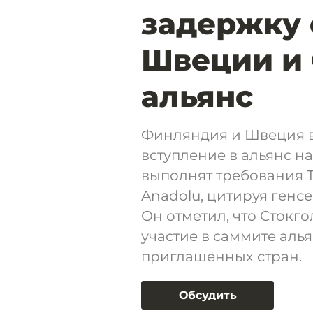
задержку 
Швеции и
альянс
Финляндия и Швеция вр
вступление в альянс н
выполнят требования Т
Anadolu, цитируя генс
Он отметил, что Стокг
участие в саммите аль
приглашённых стран.
Обсудить