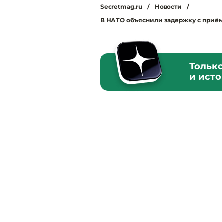
Secretmag.ru
/
Новости
/
В НАТО объяснили задержку с приё
Тольк
и ист