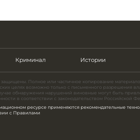
Криминал
Истории
 защищены. Полное или частичное копирование материало
ких целях возможно только с письменного разрешения вл
случае обнаружения нарушений виновные могут быть привл
нности в соответствии с законодательством Российской Ф
мационном ресурсе применяются рекомендательные техно
твии с Правилами