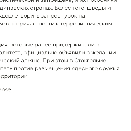
ористической и запрещена, и их пособники
динавских странах. Более того, шведы и
удовлетворить запрос турок на
ых в причастности к террористическим
ция, которые ранее придерживались
алитета, официально
объявили
о желании
ческий альянс. При этом в Стокгольме
тупать против размещения ядерного оружия
ерритории.
ense