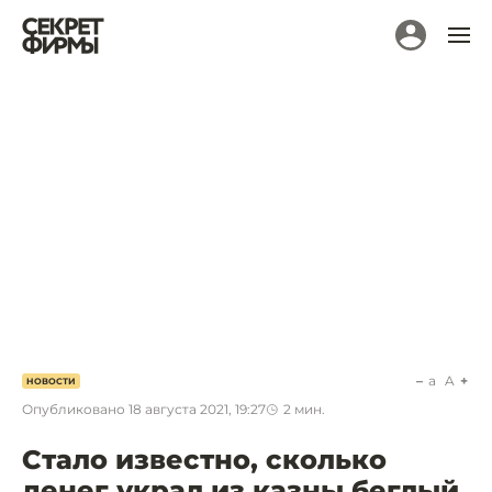
a
A
НОВОСТИ
Опубликовано
18 августа 2021, 19:27
2
мин.
Стало известно, сколько
денег украл из казны беглый