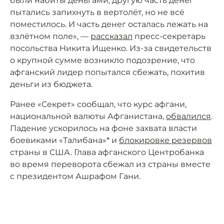
были набиты деньгами, другую часть денег
пытались запихнуть в вертолёт, но не всё
поместилось. И часть денег осталась лежать на
взлётном поле», —
рассказал
пресс-секретарь
посольства Никита Ищенко. Из-за свидетельств
о крупной сумме возникло подозрение, что
афганский лидер попытался сбежать, похитив
деньги из бюджета.
Ранее «Секрет» сообщал, что курс афгани,
национальной валюты Афганистана,
обвалился
.
Падение ускорилось на фоне захвата власти
боевиками «Талибана»* и
блокировке резервов
страны в США. Глава афганского Центробанка
во время переворота сбежал из страны вместе
с президентом Ашрафом Гани.