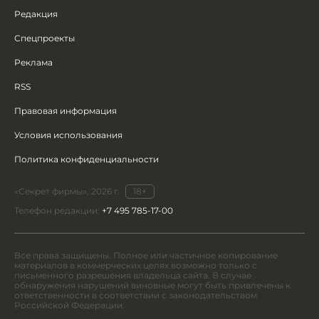
Редакция
Спецпроекты
Реклама
RSS
Правовая информация
Условия использования
Политика конфиденциальности
«Секрет фирмы», 2026 г.
18+
Телефон редакции:
+7 495 785-17-00
Все права защищены. Полное или частичное копирование
материалов в коммерческих целях возможно только с
письменного разрешения владельца сайта. В случае
обнаружения нарушений виновные могут быть привлечены к
ответственности в соответствии с законодательством
Российской Федерации.