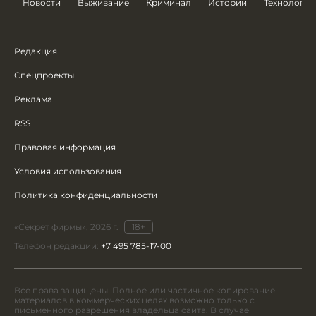
Новости
Выживание
Криминал
Истории
Технологии
Редакция
Спецпроекты
Реклама
RSS
Правовая информация
Условия использования
Политика конфиденциальности
«Секрет фирмы», 2026 г.
18+
Телефон редакции:
+7 495 785-17-00
Все права защищены. Полное или частичное копирование
материалов в коммерческих целях возможно только с
письменного разрешения владельца сайта. В случае