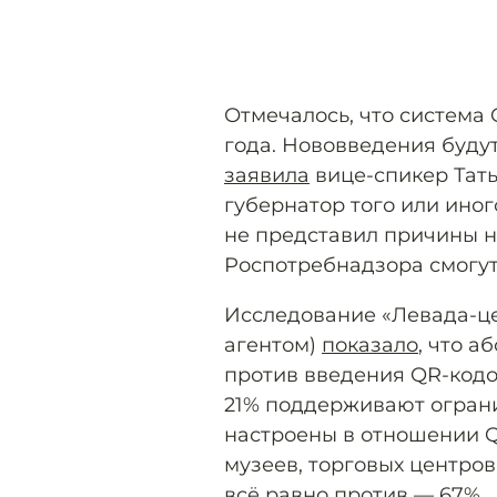
Отмечалось, что система 
года. Нововведения будут
заявила
вице-спикер Тать
губернатор того или ино
не представил причины н
Роспотребнадзора смогут
Исследование «Левада-це
агентом)
показало
, что 
против введения QR-кодо
21% поддерживают ограни
настроены в отношении Q
музеев, торговых центро
всё равно против — 67%.