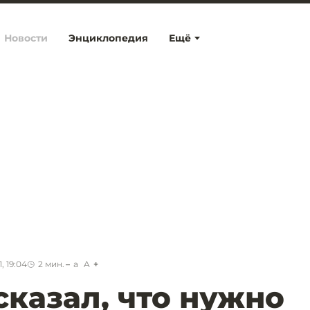
Новости
Энциклопедия
Ещё
, 19:04
2
мин.
a
A
сказал, что нужно