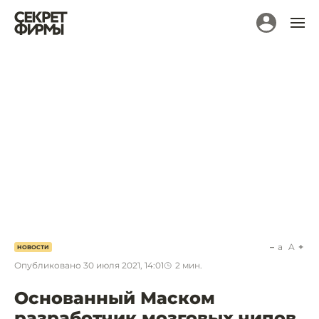
a
A
НОВОСТИ
Опубликовано
30 июля 2021, 14:01
2
мин.
Основанный Маском
разработчик мозговых чипов