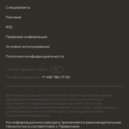
Спецпроекты
Реклама
RSS
Правовая информация
Условия использования
Политика конфиденциальности
«Секрет фирмы», 2026 г.
18+
Телефон редакции:
+7 495 785-17-00
Все права защищены. Полное или частичное копирование
материалов в коммерческих целях возможно только с
письменного разрешения владельца сайта. В случае
обнаружения нарушений виновные могут быть привлечены к
ответственности в соответствии с законодательством
Российской Федерации.
На информационном ресурсе применяются рекомендательные
технологии в соответствии с Правилами