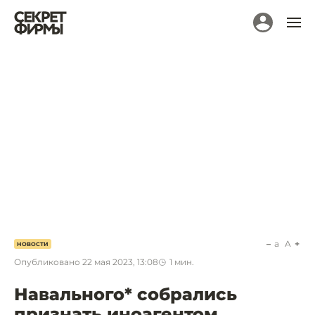
a
A
НОВОСТИ
Опубликовано
22 мая 2023, 13:08
1
мин.
Навального* собрались
признать иноагентом