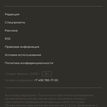
Редакция
Спецпроекты
Реклама
RSS
Правовая информация
Условия использования
Политика конфиденциальности
«Секрет фирмы», 2026 г.
18+
Телефон редакции:
+7 495 785-17-00
Все права защищены. Полное или частичное копирование
материалов в коммерческих целях возможно только с
письменного разрешения владельца сайта. В случае
обнаружения нарушений виновные могут быть привлечены к