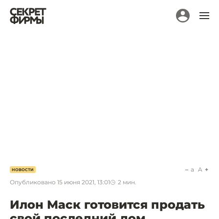
a
A
НОВОСТИ
Опубликовано
15 июня 2021, 13:01
2
мин.
Илон Маск готовится продать
свой последний дом