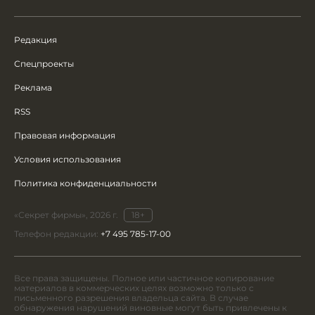
Редакция
Спецпроекты
Реклама
RSS
Правовая информация
Условия использования
Политика конфиденциальности
«Секрет фирмы», 2026 г.
18+
Телефон редакции:
+7 495 785-17-00
Все права защищены. Полное или частичное копирование
материалов в коммерческих целях возможно только с
письменного разрешения владельца сайта. В случае
обнаружения нарушений виновные могут быть привлечены к