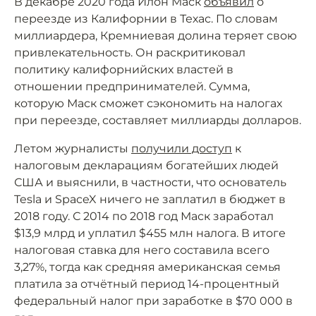
В декабре 2020 года Илон Маск
объявил
о
переезде из Калифорнии в Техас. По словам
миллиардера, Кремниевая долина теряет свою
привлекательность. Он раскритиковал
политику калифорнийских властей в
отношении предпринимателей. Сумма,
которую Маск сможет сэкономить на налогах
при переезде, составляет миллиарды долларов.
Летом журналисты
получили доступ
к
налоговым декларациям богатейших людей
США и выяснили, в частности, что основатель
Tesla и SpaceX ничего не заплатил в бюджет в
2018 году. С 2014 по 2018 год Маск заработал
$13,9 млрд и уплатил $455 млн налога. В итоге
налоговая ставка для него составила всего
3,27%, тогда как средняя американская семья
платила за отчётный период 14-процентный
федеральный налог при заработке в $70 000 в