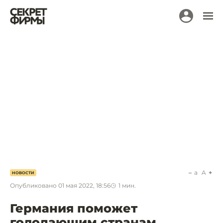
a
A
НОВОСТИ
Опубликовано
01 мая 2022, 18:56
1
мин.
Германия поможет
голодающим странам