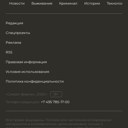
Новости
Выживание
Криминал
Истории
Технологии
Редакция
Спецпроекты
Реклама
RSS
Правовая информация
Условия использования
Политика конфиденциальности
«Секрет фирмы», 2026 г.
18+
Телефон редакции:
+7 495 785-17-00
Все права защищены. Полное или частичное копирование
материалов в коммерческих целях возможно только с
письменного разрешения владельца сайта. В случае