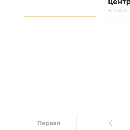
цент
26.03.23
Первая