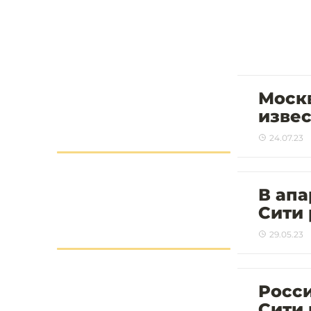
Москв
изве
24.07.23
В апа
Сити 
29.05.23
Росси
Сити 