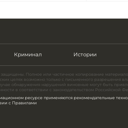
Криминал
Истории
 защищены. Полное или частичное копирование материало
ких целях возможно только с письменного разрешения вл
случае обнаружения нарушений виновные могут быть привл
нности в соответствии с законодательством Российской Ф
мационном ресурсе применяются рекомендательные техно
твии с Правилами