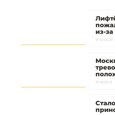
Лифт
пожа
из-за
02.04.23
Моск
трево
поло
26.03.23
Стало
прино