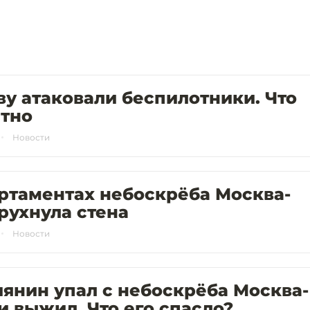
у атаковали беспилотники. Что
стно
Новости
ртаментах небоскрёба Москва-
рухнула стена
Новости
янин упал с небоскрёба Москва-
и выжил. Что его спасло?