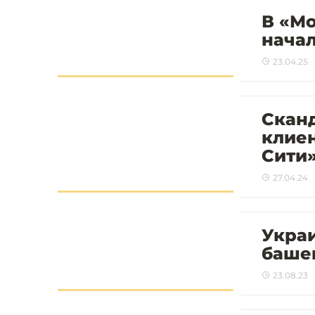
В «М
начал
23.04.25
Сканд
клие
Сити»
27.04.24
Украи
башен
23.08.23