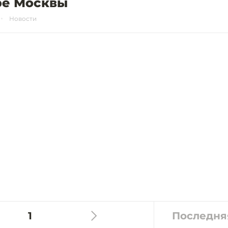
ре Москвы
Новости
1
Последня