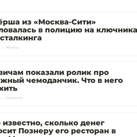
ёрша из «Москва-Сити»
ловалась в полицию на ключник
 сталкинга
Жизнь
вичам показали ролик про
жный чемоданчик. Что в него
жить
Новости
 известно, сколько денег
сит Познеру его ресторан в