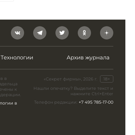
Технологии
Архив журнала
в в
«Секрет фирмы», 2026 г.
18+
адельца
Нашли опечатку? Выделите текст и
ечены к
нажмите Ctrl+Enter
едерации.
Телефон редакции:
+7 495 785-17-00
логии в