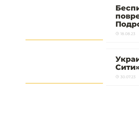
Беспи
повре
Подр
18.08.23
Укра
Сити»
30.07.23