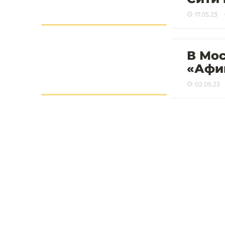
17.05.23
В Мос
«Афим
02.05.23