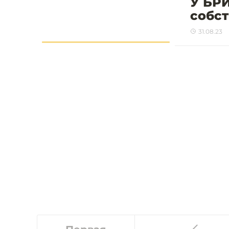
У БР
собст
31.08.23