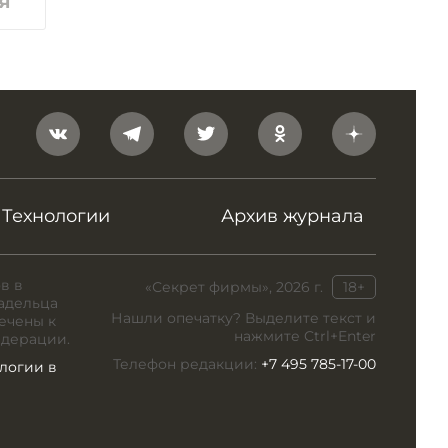
я
Технологии
Архив журнала
в в
«Секрет фирмы», 2026 г.
18+
адельца
Нашли опечатку? Выделите текст и
ечены к
нажмите Ctrl+Enter
едерации.
Телефон редакции:
+7 495 785-17-00
логии в