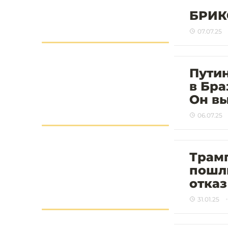
БРИК
07.07.25
Путин
в Бра
Он вы
06.07.25
Трам
пошл
отказ
31.01.25