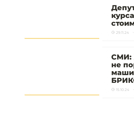
Депут
курса
стоим
29.11.24
СМИ:
не по
маши
БРИК
15.10.24