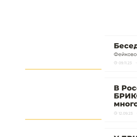
Бесе
Фейково
09.11.23
В Ро
БРИК
мног
12.09.23