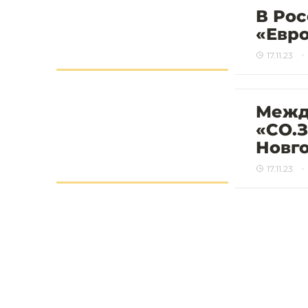
В Рос
«Евр
17.11.23
Межд
«СО.
Новго
17.11.23