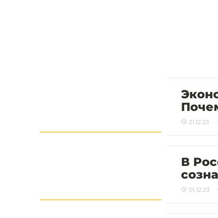
Эконо
Почем
21.12.23
В Ро
созна
01.12.23