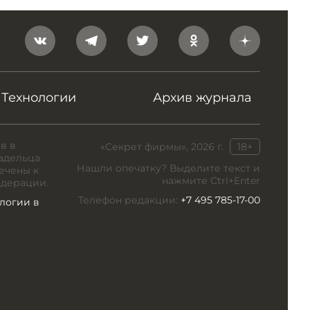
Технологии
Архив журнала
в в
«Секрет фирмы», 2026 г.
18+
адельца
Нашли опечатку? Выделите текст и
ечены к
нажмите Ctrl+Enter
едерации.
Телефон редакции:
+7 495 785-17-00
логии в