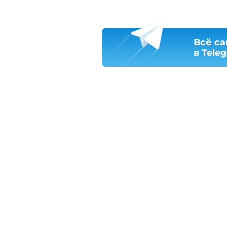
Всё са
в Tele