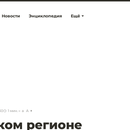
Новости
Энциклопедия
Ещё
30
1
мин.
a
A
ком регионе