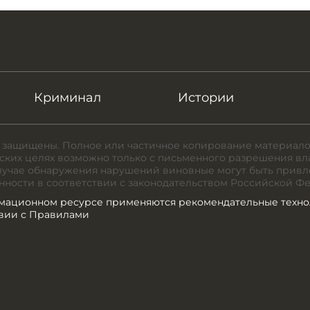
Криминал
Истории
 защищены. Полное или частичное копирование материало
ких целях возможно только с письменного разрешения вл
случае обнаружения нарушений виновные могут быть привл
нности в соответствии с законодательством Российской Ф
мационном ресурсе применяются рекомендательные техно
твии с Правилами