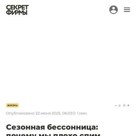
a
A
ЖИЗНЬ
Опубликовано
22 июня 2025, 06:03
1
мин.
Сезонная бессонница:
почему мы плохо спим