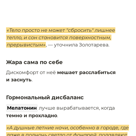
«Тело просто не может "сбросить" лишнее
тепло, и сон становится поверхностным,
прерывистым»
, — уточнила Золотарева.
Жара сама по себе
Дискомфорт от неё
мешает расслабиться
и заснуть
.
Гормональный дисбаланс
Мелатонин
лучше вырабатывается, когда
темно и прохладно
.
«А душные летние ночи, особенно в городе, где
даже в полночь светло от фонарей, подавляют