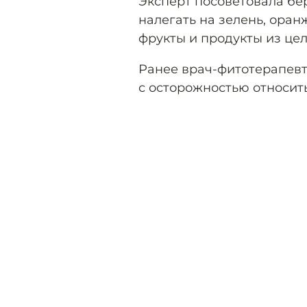
Эксперт посоветовала б
налегать на зелень, оран
фрукты и продукты из цел
Ранее врач-фитотерапев
с осторожностью относить