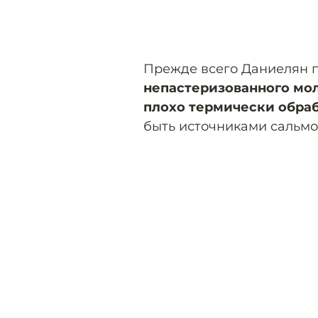
Прежде всего Даниелян п
непастеризованного мол
плохо термически обраб
быть источниками сальмо