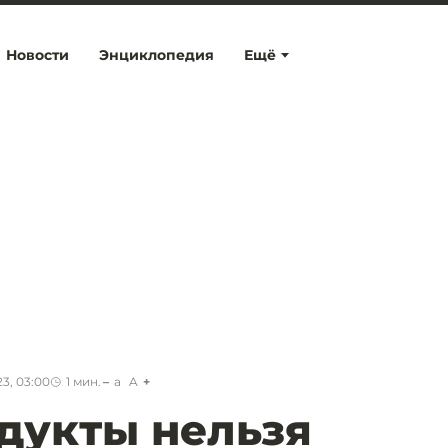
Новости
Энциклопедия
Ещё
3, 03:00
1
мин.
a
A
дукты нельзя