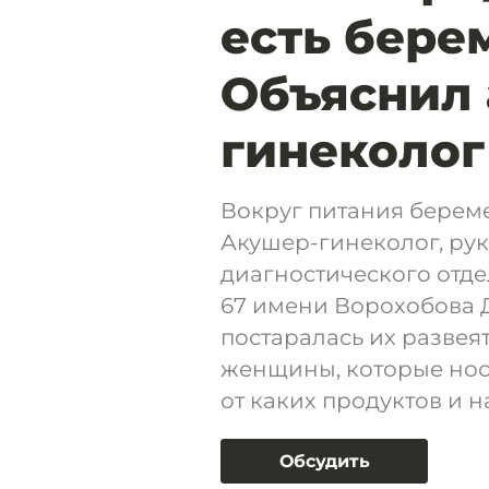
есть бер
Объяснил 
гинеколог
Вокруг питания берем
Акушер-гинеколог, рук
диагностического отд
67 имени Ворохобова 
постаралась их развеят
женщины, которые нося
от каких продуктов и н
Обсудить