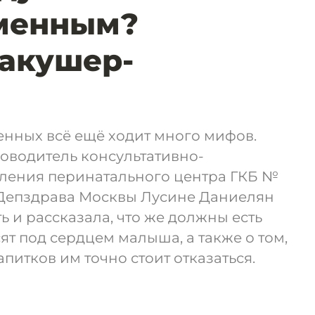
еменным?
акушер-
енных всё ещё ходит много мифов.
оводитель консультативно-
еления перинатального центра ГКБ №
Депздрава Москвы Лусине Даниелян
ь и рассказала, что же должны есть
т под сердцем малыша, а также о том,
апитков им точно стоит отказаться.