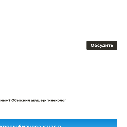
Обсудить
енным? Объяснил акушер-гинеколог
креты бизнеса у нас в