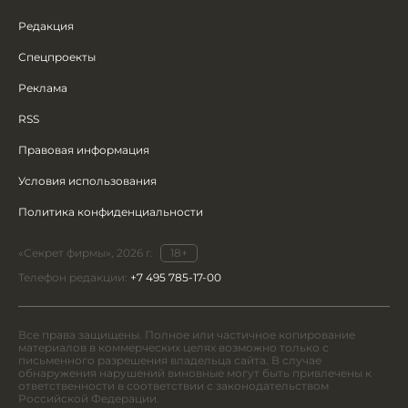
Редакция
Спецпроекты
Реклама
RSS
Правовая информация
Условия использования
Политика конфиденциальности
«Секрет фирмы», 2026 г.
18+
Телефон редакции:
+7 495 785-17-00
Все права защищены. Полное или частичное копирование
материалов в коммерческих целях возможно только с
письменного разрешения владельца сайта. В случае
обнаружения нарушений виновные могут быть привлечены к
ответственности в соответствии с законодательством
Российской Федерации.