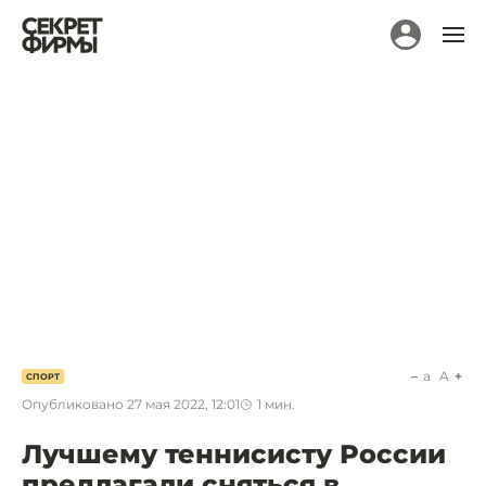
a
A
СПОРТ
Опубликовано
27 мая 2022, 12:01
1
мин.
Лучшему теннисисту России
предлагали сняться в