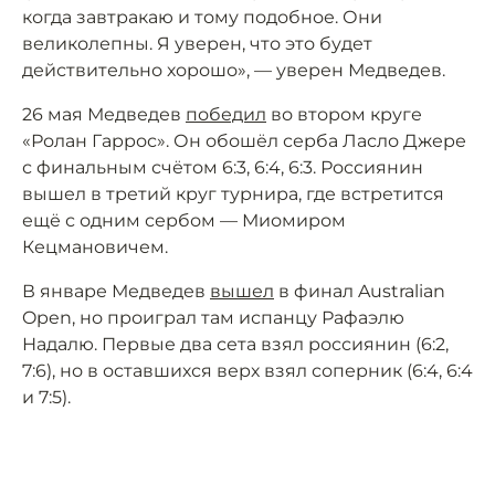
когда завтракаю и тому подобное. Они
великолепны. Я уверен, что это будет
действительно хорошо», — уверен Медведев.
26 мая Медведев
победил
во втором круге
«Ролан Гаррос». Он обошёл серба Ласло Джере
с финальным счётом 6:3, 6:4, 6:3. Россиянин
вышел в третий круг турнира, где встретится
ещё с одним сербом — Миомиром
Кецмановичем.
В январе Медведев
вышел
в финал Australian
Open, но проиграл там испанцу Рафаэлю
Надалю. Первые два сета взял россиянин (6:2,
7:6), но в оставшихся верх взял соперник (6:4, 6:4
и 7:5).