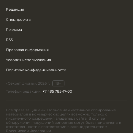
Редакция
Спецпроекты
Реклама
RSS
Правовая информация
Условия использования
Политика конфиденциальности
«Секрет фирмы», 2026 г.
18+
Телефон редакции:
+7 495 785-17-00
Все права защищены. Полное или частичное копирование
материалов в коммерческих целях возможно только с
письменного разрешения владельца сайта. В случае
обнаружения нарушений виновные могут быть привлечены к
ответственности в соответствии с законодательством
Российской Федерации.