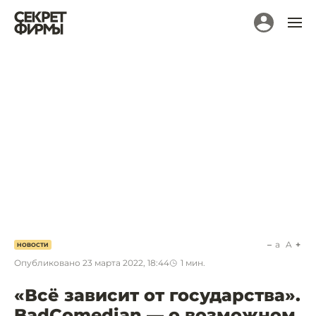
a
A
НОВОСТИ
Опубликовано
23 марта 2022, 18:44
1
мин.
«Всё зависит от государства».
BadComedian — о возможном