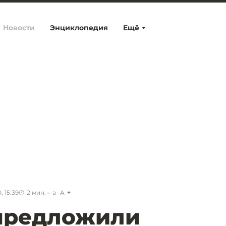
Новости
Энциклопедия
Ещё
, 15:39
2
мин.
a
A
 предложили