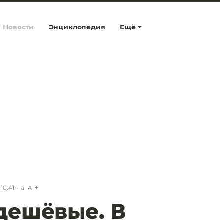
Новости
Энциклопедия
Ещё
10:41
a
A
дешёвые. В