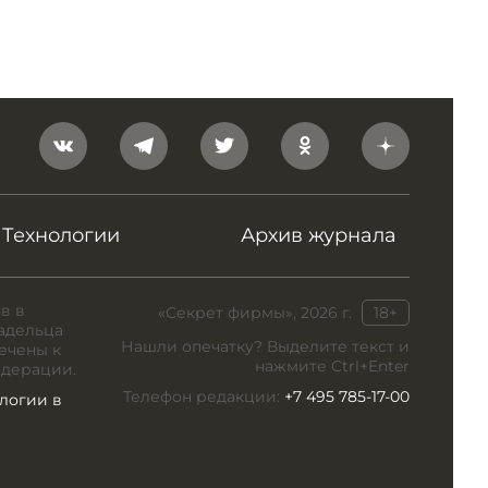
Технологии
Архив журнала
в в
«Секрет фирмы», 2026 г.
18+
адельца
Нашли опечатку? Выделите текст и
ечены к
нажмите Ctrl+Enter
едерации.
Телефон редакции:
+7 495 785-17-00
логии в