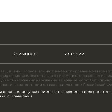
Криминал
Истории
 защищены. Полное или частичное копирование материало
ких целях возможно только с письменного разрешения вл
случае обнаружения нарушений виновные могут быть привл
нности в соответствии с законодательством Российской Ф
мационном ресурсе применяются рекомендательные техно
твии с Правилами