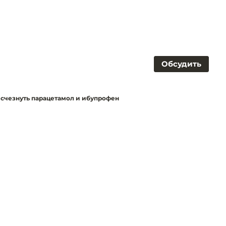
Обсудить
счезнуть парацетамол и ибупрофен