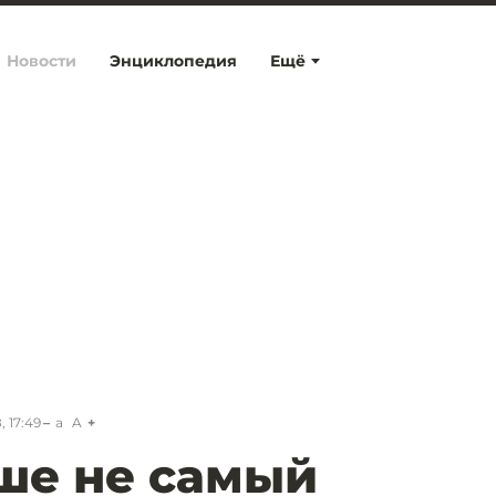
Новости
Энциклопедия
Ещё
, 17:49
a
A
ше не самый