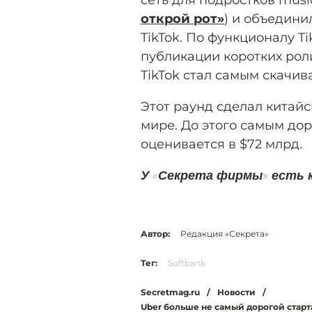
сеть для подростков music
открой рот»
) и объедини
TikTok. По функционалу T
публикации коротких роли
TikTok стал самым скачи
Этот раунд сделал китай
мире. До этого самым дор
оценивается в $72 млрд.
У «Секрета фирмы» есть 
Автор:
Редакция «Секрета»
Тег:
Softbank
Secretmag.ru
/
Новости
/
Uber больше не самый дорогой старт