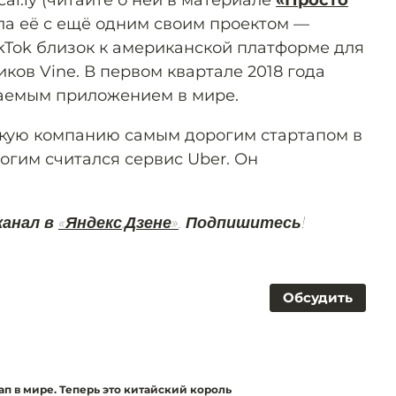
al.ly (читайте о ней в материале
«Просто
ла её с ещё одним своим проектом —
ikTok близок к американской платформе для
ков Vine. В первом квартале 2018 года
ваемым приложением в мире.
скую компанию самым дорогим стартапом в
огим считался сервис Uber. Он
канал в
«Яндекс.Дзене»
. Подпишитесь!
Обсудить
ап в мире. Теперь это китайский король