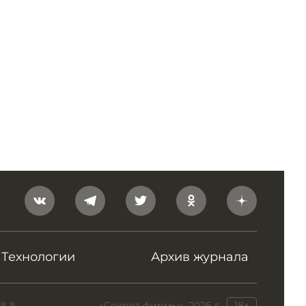
Технологии
Архив журнала
в в
«Секрет фирмы», 2026 г.
18+