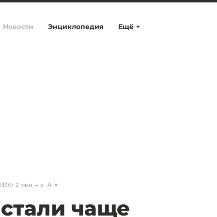
Новости
Энциклопедия
Ещё
:13
2
мин.
a
A
 стали чаще