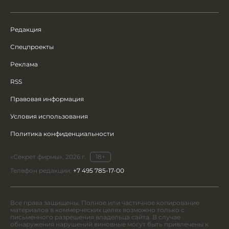
Редакция
Спецпроекты
Реклама
RSS
Правовая информация
Условия использования
Политика конфиденциальности
«Секрет фирмы», 2026 г.
18+
Телефон редакции:
+7 495 785-17-00
Все права защищены. Полное или частичное копирование
материалов в коммерческих целях возможно только с
письменного разрешения владельца сайта. В случае
обнаружения нарушений виновные могут быть привлечены к