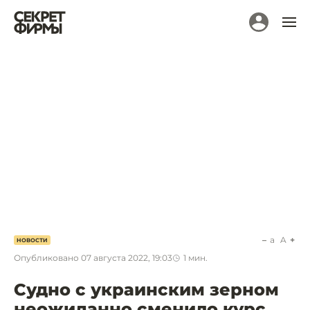
a
A
НОВОСТИ
Опубликовано
07 августа 2022, 19:03
1
мин.
Судно с украинским зерном
неожиданно сменило курс