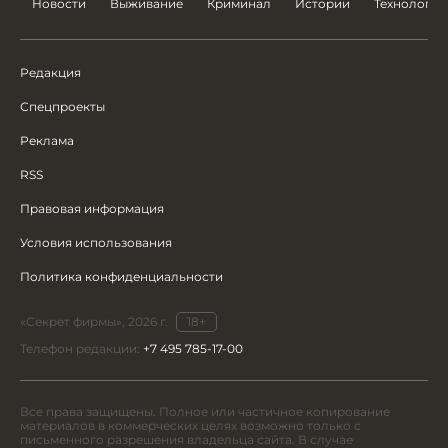
Новости
Выживание
Криминал
Истории
Технологии
Редакция
Спецпроекты
Реклама
RSS
Правовая информация
Условия использования
Политика конфиденциальности
«Секрет фирмы», 2026 г.
18+
Телефон редакции:
+7 495 785-17-00
Все права защищены. Полное или частичное копирование
материалов в коммерческих целях возможно только с
письменного разрешения владельца сайта. В случае