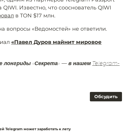
 QIWI. Известно, что сооснователь QIWI
ровал
в TON $17 млн.
на вопросы «Ведомостей» не ответили.
риал
«Павел Дуров майнит мировое
е лонгриды «Секрета» — в нашем
Telegram-
Обсудить
й Telegram может заработать к лету