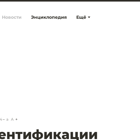
Новости
Энциклопедия
Ещё
54
a
A
дентификации